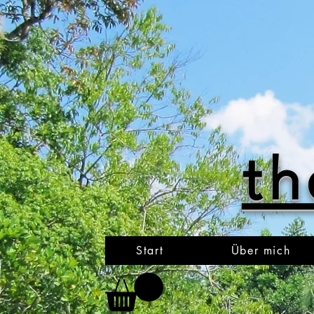
th
Start
Über mich