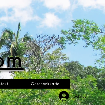
oom
takt
Geschenkkarte
Anmelden