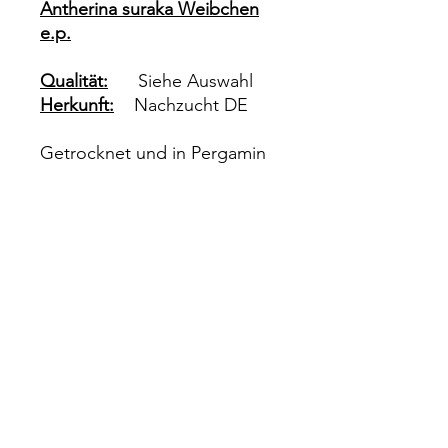
Antherina suraka Weibchen
e.p.
Qualität:
Siehe Auswahl
Herkunft:
Nachzucht DE
Getrocknet und in Pergamin
Tüten verpackt zum selber
präparieren.
Impressum
Rechtliches
Datenschutz
Wiederrufsrecht