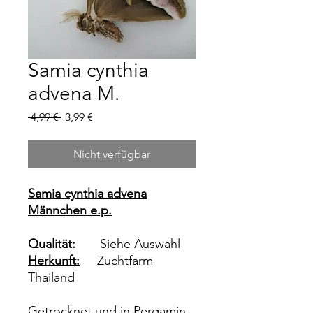
Samia cynthia
advena M.
Standardpreis
Sale-
 4,99 € 
3,99 €
Preis
Nicht verfügbar
Samia cynthia advena
Männchen e.p.
Qualität:
Siehe Auswahl
Herkunft:
Zuchtfarm
Thailand
Getrocknet und in Pergamin