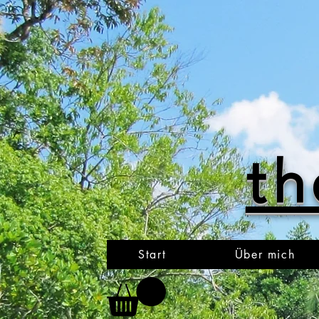
th
Start
Über mich