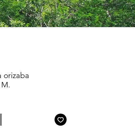
a orizaba
s M.