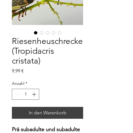
Riesenheuschrecke
(Tropidacris
cristata)
Preis
9,99 €
Anzahl
*
In den Warenkorb
Prä subadulte und subadulte