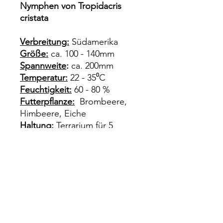
Nymphen von Tropidacris
cristata
Verbreitung:
Südamerika
Größe:
ca. 100 - 140mm
Spannweite
:
ca. 200mm
Temperatur:
22 - 35⁰C
Feuchtigkeit:
60 - 80 %
Futterpflanze:
Brombeere,
Himbeere, Eiche
Haltung:
Terrarium für 5
Heuschrecken ca. 40x40x50,
Bodengrund ca. 10cm Sand -
Humus Gemisch.