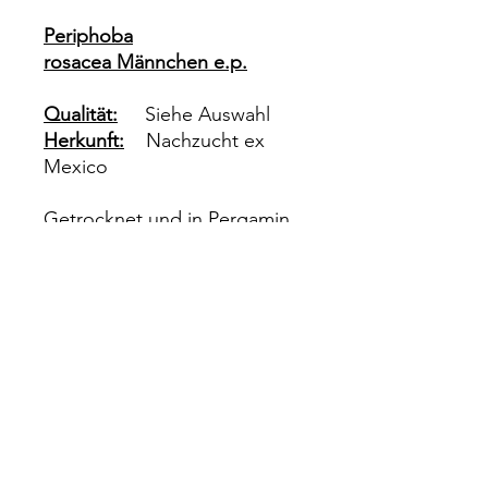
Periphoba
rosacea Männchen e.p.
Qualität:
Siehe Auswahl
Herkunft:
Nachzucht ex
Mexico
Getrocknet und in Pergamin
Tüten verpackt zum selber
präparieren.
Impressum
Rechtliches