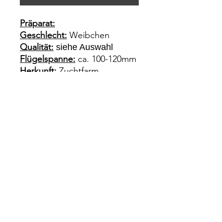
Präparat:
Geschlecht:
Weibchen
Qualität:
siehe Auswahl
Flügelspanne:
ca. 100-120mm
Herkunft:
Zuchtfarm
Philippinen
Impressum
Rechtliches
Datenschutz
Wiederrufsrecht