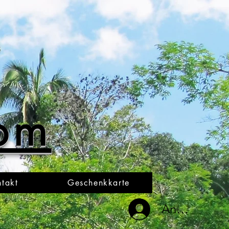
oom
takt
Geschenkkarte
Anmelden