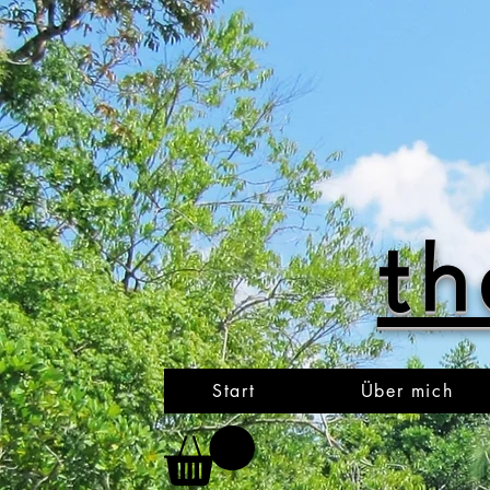
th
Start
Über mich