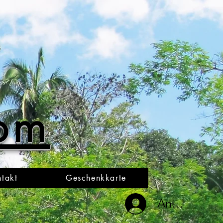
oom
takt
Geschenkkarte
Anmelden