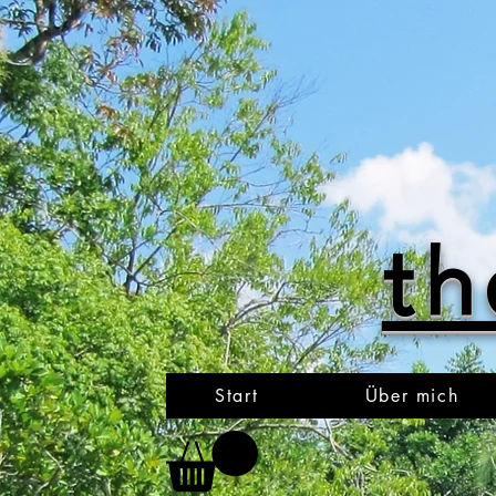
th
Start
Über mich