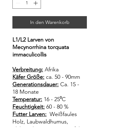
In den Warenkorb
L1/L2 Larven von
Mecynorrhina torquata
immaculicollis
Verbreitung:
Afrika
Käfer Größe:
ca. 50 - 90mm
Generationsdauer:
Ca. 15 -
18 Monate
Temperatur:
16 - 25⁰C
Feuchtigkeit:
60 - 80 %
Futter Larven:
Weißfaules
Holz, Laubwaldhumus,
Flakesoil, Gammarus, Apfel
Futter Käfer:
Beetlejelly,