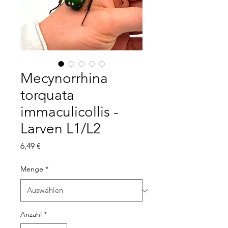
Mecynorrhina
torquata
immaculicollis -
Larven L1/L2
Preis
6,49 €
Menge
*
Anzahl
*