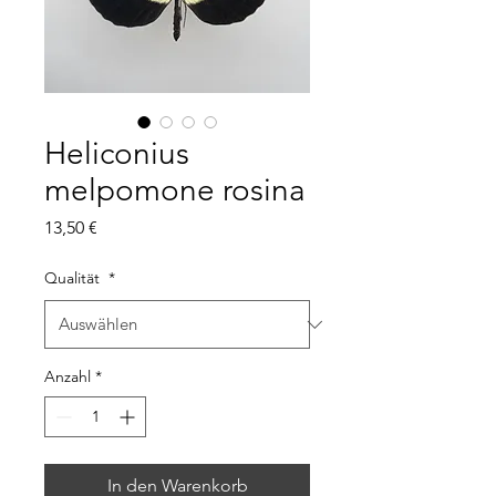
Heliconius
melpomone rosina
Preis
13,50 €
Qualität
*
Anzahl
*
In den Warenkorb