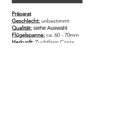
Präparat
Geschlecht:
unbestimmt
Qualität:
siehe Auswahl
Flügelspanne:
ca. 60 - 70mm
Herkunft:
Zuchtfarm Costa
Rica
Impressum
Rechtliches
Datenschutz
Wiederrufsrecht