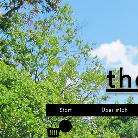
th
Start
Über mich