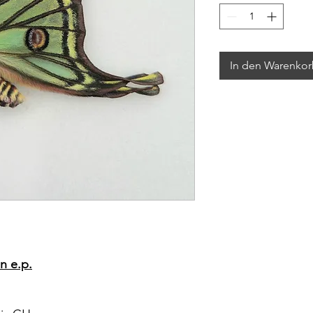
In den Warenko
n e.p.
l