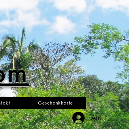
oom
takt
Geschenkkarte
Anmelden