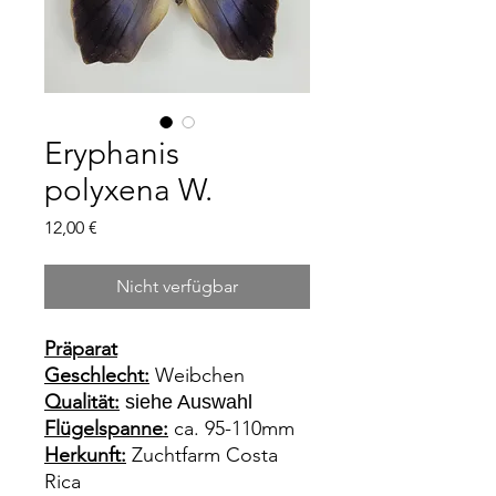
Eryphanis
polyxena W.
Preis
12,00 €
Nicht verfügbar
Präparat
Geschlecht:
Weibchen
Qualität:
siehe Auswahl
Flügelspanne:
ca. 95-110mm
Herkunft:
Zuchtfarm Costa
Rica