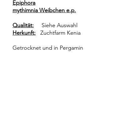
Epiphora
mythimnia Weibchen e.p.
Qualität:
Siehe Auswahl
Herkunft:
Zuchtfarm Kenia
Getrocknet und in Pergamin
Tüten verpackt zum selber
präparieren.
Impressum
Rechtliches
Datenschutz
Wiederrufsrecht