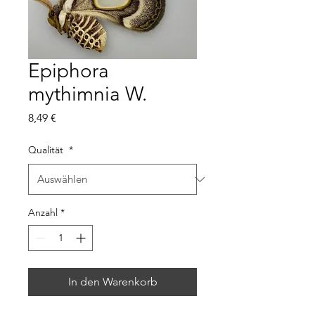
Epiphora
mythimnia W.
Preis
8,49 €
Qualität
*
Anzahl
*
In den Warenkorb