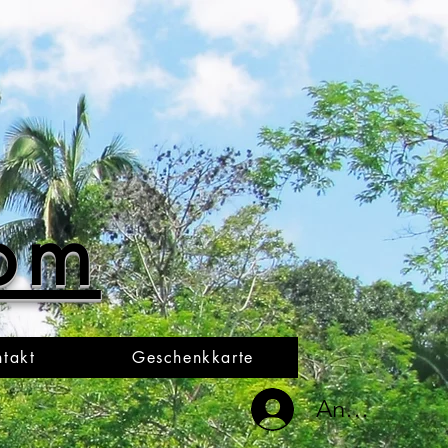
oom
takt
Geschenkkarte
Anmelden