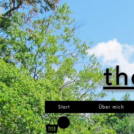
th
Start
Über mich