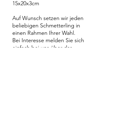
15x20x3cm
Auf Wunsch setzen wir jeden
beliebigen Schmetterling in
einen Rahmen Ihrer Wahl.
Bei Interesse melden Sie sich
einfach bei uns über das
Kontakt Formular.
Impressum
Rechtliches
Datenschutz
Wiederrufsrecht