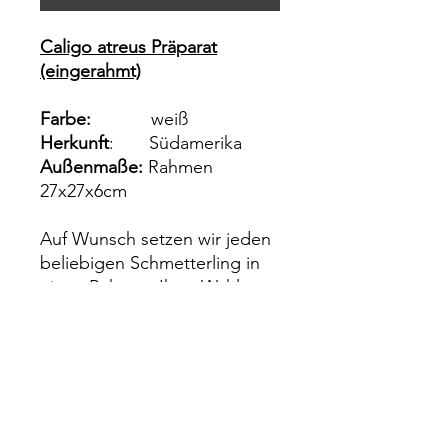
Caligo atreus Präparat
(eingerahmt)
Farbe:
weiß
Herkunft
: Südamerika
Außenmaße:
Rahmen
27x27x6cm
Auf Wunsch setzen wir jeden
beliebigen Schmetterling in
einen Rahmen Ihrer Wahl.
Bei Interesse melden Sie sich
einfach bei uns über das
Kontakt Formular.