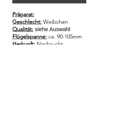
Präparat:
Geschlecht:
Weibchen
Qualität:
siehe Auswahl
Flügelspanne:
ca. 90-105mm
Herkunft:
Nachzucht
e.p. Südamerika
Impressum
Rechtliches
Datenschutz
Wiederrufsrecht