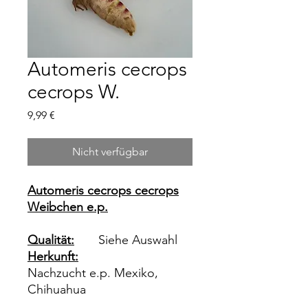
Automeris cecrops
cecrops W.
Preis
9,99 €
Nicht verfügbar
Automeris cecrops cecrops
Weibchen
e.p.
Qualität:
Siehe Auswahl
Herkunft:
Nachzucht e.p. Mexiko,
Chihuahua