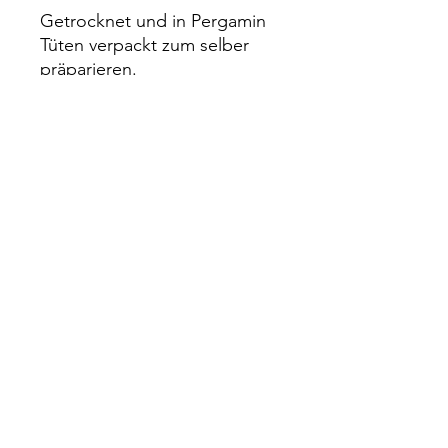
Getrocknet und in Pergamin
Tüten verpackt zum selber
präparieren.
Impressum
Rechtliches
Datenschutz
Wiederrufsrecht
Zahlung & Versand
Infos
Kontakt