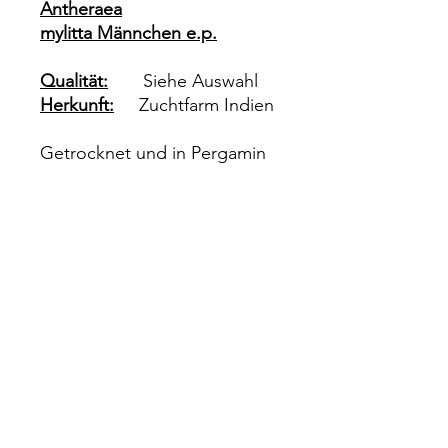
Antheraea
mylitta Männchen
e.p.
Qualität:
Siehe Auswahl
Herkunft:
Zuchtfarm Indien
Getrocknet und in Pergamin
Tüten verpackt zum selber
präparieren.
Impressum
Rechtliches
Datenschutz
Wiederrufsrecht