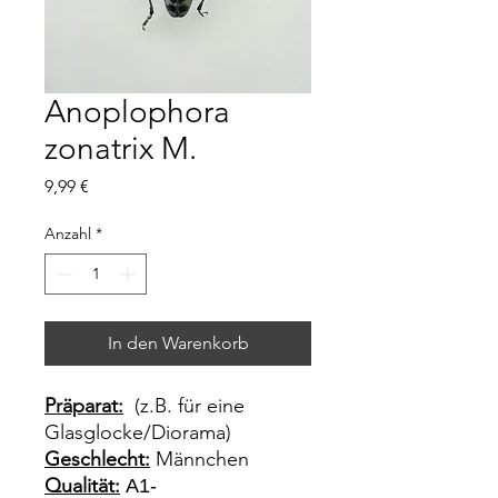
Anoplophora
zonatrix M.
Preis
9,99 €
Anzahl
*
In den Warenkorb
Präparat:
(z.B. für eine
Glasglocke/Diorama)
Geschlecht:
Männchen
Qualität:
A1-