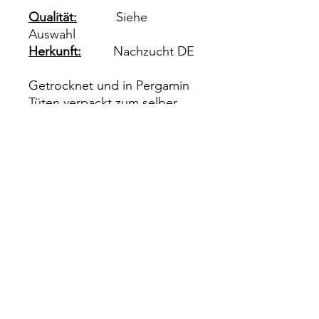
Qualität:
Siehe
Auswahl
Herkunft:
Nachzucht DE
Getrocknet und in Pergamin
Tüten verpackt zum selber
präparieren.
Impressum
Rechtliches
Datenschutz
Wiederrufsrecht