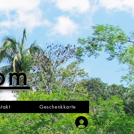
oom
takt
Geschenkkarte
Anmelden