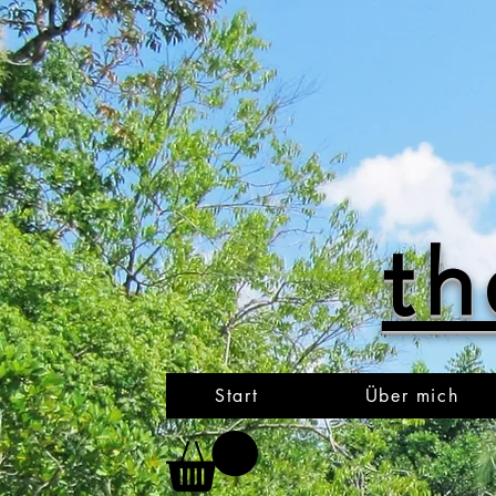
th
Start
Über mich