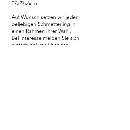
27x27x6cm
Auf Wunsch setzen wir jeden
beliebigen Schmetterling in
einen Rahmen Ihrer Wahl.
Bei Interesse melden Sie sich
einfach bei uns über das
Kontakt Formular.
Impressum
Rechtliches
Datenschutz
Wiederrufsrecht