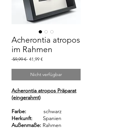
Acherontia atropos
im Rahmen
Standardpreis
Sale-
 59,99 € 
41,99 €
Preis
Nicht verfügbar
Acherontia atropos Präparat
(eingerahmt)
Farbe:
schwarz
Herkunft
: Spanien
Außenmaße:
Rahmen