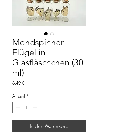
Mondspinner
Flügel in
Glasfläschchen (30
ml)
Preis
6,49 €
Anzahl
*
In den Warenkorb