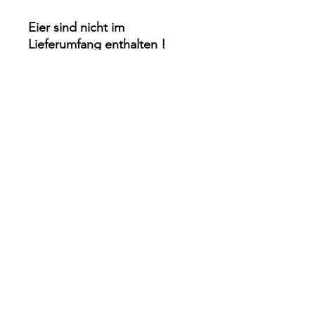
Eier sind nicht im
Lieferumfang enthalten !
Impressum
Rechtliches
Datenschutz
Wiederrufsrecht
Zahlung & Versand
Infos
Kontakt